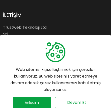
İLETİŞİM
Trustweb Teknoloji Ltd
Şti.
Esenyurt - İSTANBUL
Whatsapp: 0542 699 55
64
Web sitemizi kişiselleştirmek için çerezler
Tel: 0542 699 55 64
kullanıyoruz. Bu web sitesini ziyaret etmeye
destek@trustrank.com.tr
devam ederek çerez kullanımımızı kabul etmiş
Mersis No:
oluyorsunuz.
0859153361900001
©
2026
Trustrank - Her hakkı saklıdır.
Devam Et
Anladım