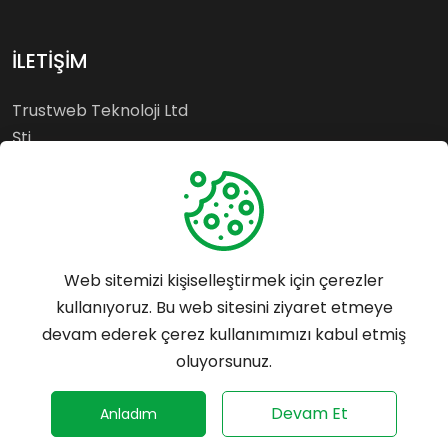
İLETİŞİM
Trustweb Teknoloji Ltd
Şti.
Esenyurt - İSTANBUL
Whatsapp: 0542 699 55
64
Web sitemizi kişiselleştirmek için çerezler
Tel: 0542 699 55 64
kullanıyoruz. Bu web sitesini ziyaret etmeye
destek@trustrank.com.tr
devam ederek çerez kullanımımızı kabul etmiş
Mersis No:
oluyorsunuz.
0859153361900001
©
2026
Trustrank - Her hakkı saklıdır.
Devam Et
Anladım