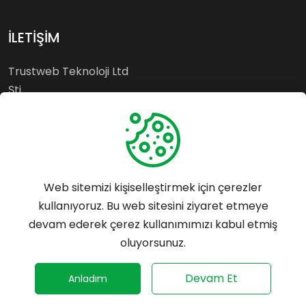
İLETİŞİM
Trustweb Teknoloji Ltd
Şti.
Esenyurt - İSTANBUL
Whatsapp: 0542 699 55
64
Web sitemizi kişiselleştirmek için çerezler
Tel: 0542 699 55 64
kullanıyoruz. Bu web sitesini ziyaret etmeye
destek@trustrank.com.tr
devam ederek çerez kullanımımızı kabul etmiş
Mersis No:
oluyorsunuz.
0859153361900001
©
2026
Trustrank - Her hakkı saklıdır.
Devam Et
Anladım