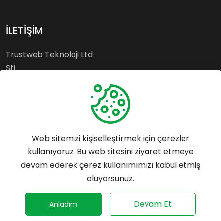
İLETİŞİM
Trustweb Teknoloji Ltd
Şti.
Esenyurt - İSTANBUL
Whatsapp: 0542 699 55
64
Web sitemizi kişiselleştirmek için çerezler
Tel: 0542 699 55 64
kullanıyoruz. Bu web sitesini ziyaret etmeye
destek@trustrank.com.tr
devam ederek çerez kullanımımızı kabul etmiş
Mersis No:
oluyorsunuz.
0859153361900001
©
2026
Trustrank - Her hakkı saklıdır.
Devam Et
Anladım