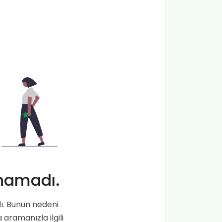
namadı.
ı. Bunun nedeni
aramanızla ilgili