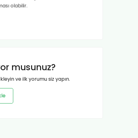
ı olabilir.
yor musunuz?
leyin ve ilk yorumu siz yapın.
kle