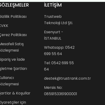
SÖZLEŞMELER
İLETİŞİM
Gizlilik Politikası
Trustweb
Teknoloji Ltd Şti.
KVKK
Esenyurt -
Çerez Politikası
İSTANBUL
Mesafeli Satış
Whatsapp: 0542
Sözleşmesi
699 55 64
Sipariş ve İade
Tel: 0542 699 55
İşletme Şartları
64
Kullanıcı
destek@trustrank.com.tr
Sözleşmesi
Mersis No:
Şartlar & Koşullar
0859153361900001
Ziyaretçiler için