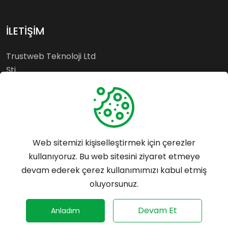
İLETİŞİM
Trustweb Teknoloji Ltd
Şti.
Esenyurt - İSTANBUL
Whatsapp: 0542 699 55
64
Web sitemizi kişiselleştirmek için çerezler
Tel: 0542 699 55 64
kullanıyoruz. Bu web sitesini ziyaret etmeye
destek@trustrank.com.tr
devam ederek çerez kullanımımızı kabul etmiş
Mersis No:
oluyorsunuz.
0859153361900001
©
2026
Trustrank - Her hakkı saklıdır.
Devam Et
Anladım