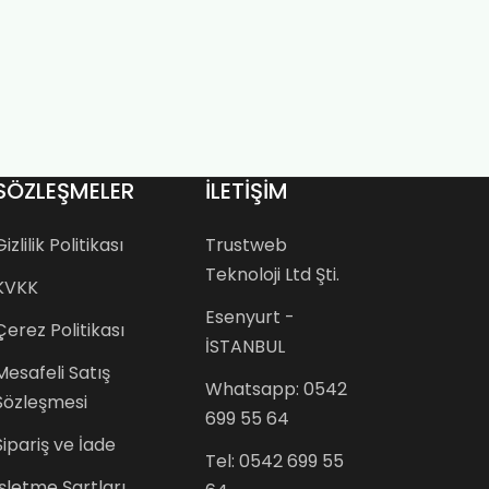
SÖZLEŞMELER
İLETİŞİM
Gizlilik Politikası
Trustweb
Teknoloji Ltd Şti.
KVKK
Esenyurt -
Çerez Politikası
İSTANBUL
Mesafeli Satış
Whatsapp: 0542
Sözleşmesi
699 55 64
Sipariş ve İade
Tel: 0542 699 55
İşletme Şartları