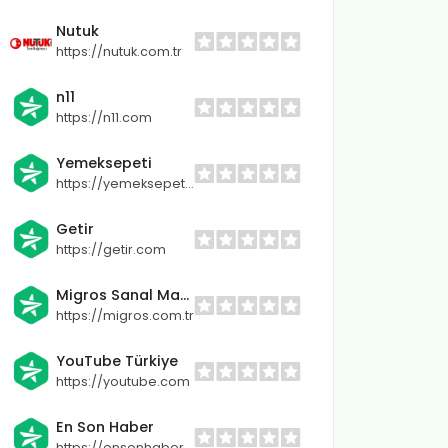
Nutuk
https://nutuk.com.tr
n11
https://n11.com
Yemeksepeti
https://yemeksepeti.com
Getir
https://getir.com
Migros Sanal Market
https://migros.com.tr
YouTube Türkiye
https://youtube.com
En Son Haber
https://ensonhaber.com