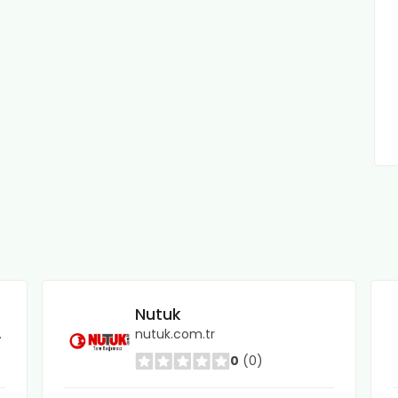
Nutuk
?aff=3586
nutuk.com.tr
0
(0)