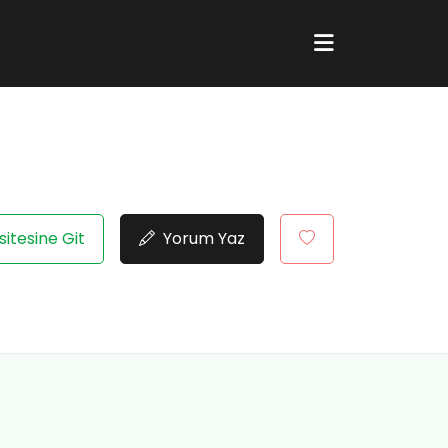
itesine Git
Yorum Yaz